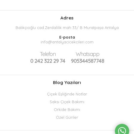
Adres
Balıkçıoğlu cad.Zerdalilik mah 33/ B Muratpaşa Antalya
E-posta
info@antalyacicekcileri.com
Telefon
Whatsapp
0 242 322 29 74
905344587748
Blog Yazıları
Çiçek Eşliğinde Notlar
Saksı Çiçek Bakımı
Orkide Bakımı
Özel Günler