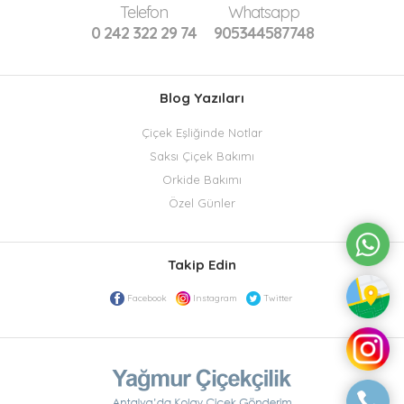
Telefon
Whatsapp
0 242 322 29 74
905344587748
Blog Yazıları
Çiçek Eşliğinde Notlar
Saksı Çiçek Bakımı
Orkide Bakımı
Özel Günler
Takip Edin
Facebook
Instagram
Twitter