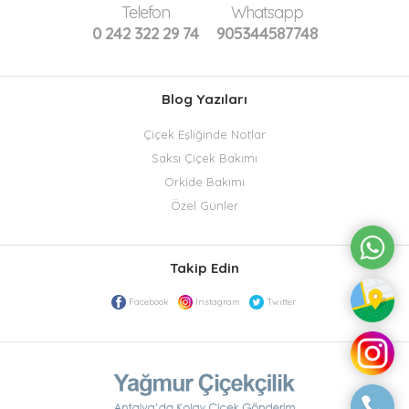
Telefon
Whatsapp
0 242 322 29 74
905344587748
Blog Yazıları
Çiçek Eşliğinde Notlar
Saksı Çiçek Bakımı
Orkide Bakımı
Özel Günler
Takip Edin
Facebook
Instagram
Twitter