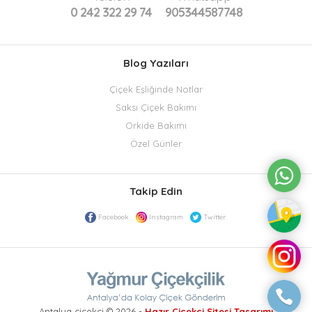
0 242 322 29 74
905344587748
Blog Yazıları
Çiçek Eşliğinde Notlar
Saksı Çiçek Bakımı
Orkide Bakımı
Özel Günler
Takip Edin
Facebook
Instagram
Twitter
Antalya çiçekçi © 2026 -
Hazır Çiçekçi Sitesi Tasarımı