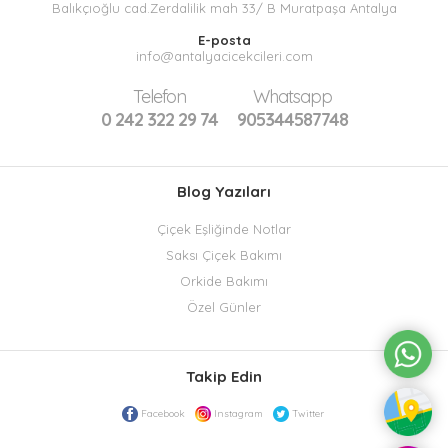
Balıkçıoğlu cad.Zerdalilik mah 33/ B Muratpaşa Antalya
E-posta
info@antalyacicekcileri.com
Telefon
Whatsapp
0 242 322 29 74
905344587748
Blog Yazıları
Çiçek Eşliğinde Notlar
Saksı Çiçek Bakımı
Orkide Bakımı
Özel Günler
Takip Edin
Facebook
Instagram
Twitter